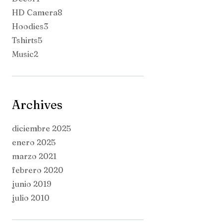
producto
8
HD Camera
8
3
productos
Hoodies
3
5
productos
Tshirts
5
2
productos
Music
2
productos
Archives
diciembre 2025
enero 2025
marzo 2021
febrero 2020
junio 2019
julio 2010