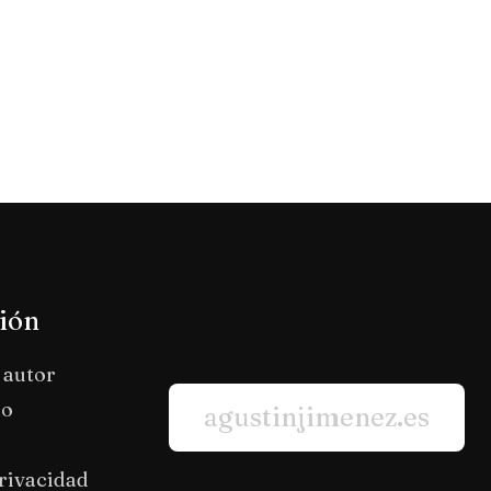
ión
 autor
io
agustinjimenez.es
privacidad