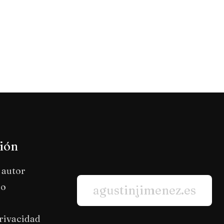
ión
 autor
io
agustinjimenez.es
privacidad