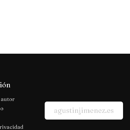
ión
 autor
io
agustinjimenez.es
privacidad