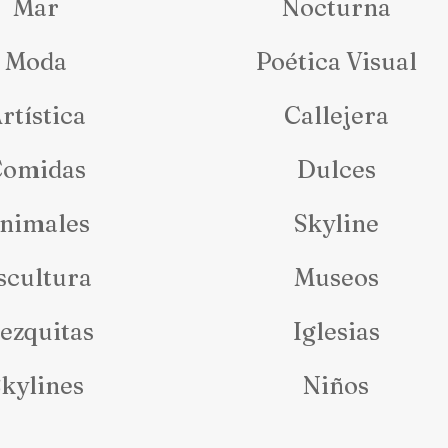
Mar
Nocturna
Moda
Poética Visual
rtística
Callejera
Comidas
Dulces
nimales
Skyline
scultura
Museos
ezquitas
Iglesias
kylines
Niños