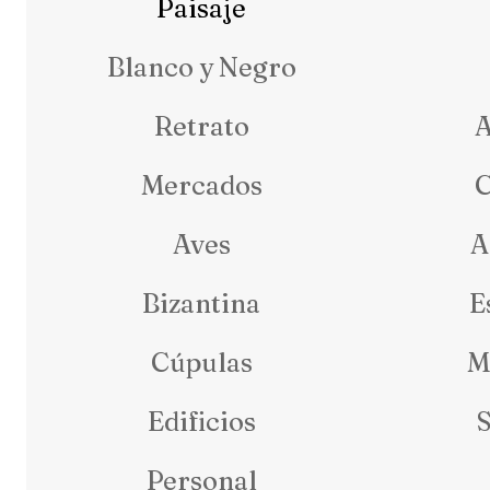
Paisaje
Blanco y Negro
Retrato
A
Mercados
Aves
A
Bizantina
E
Cúpulas
M
Edificios
S
Personal