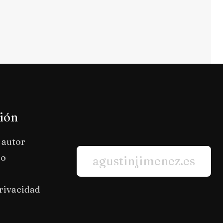
ión
 autor
io
agustinjimenez.es
privacidad